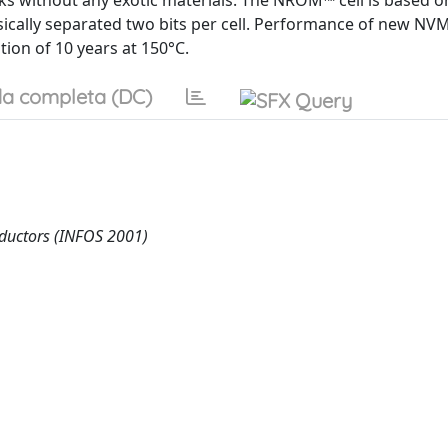
s without any exotic materials. The NROM™ cell is based on
ysically separated two bits per cell. Performance of new 
ion of 10 years at 150°C.
a completa (DC)
nductors (INFOS 2001)