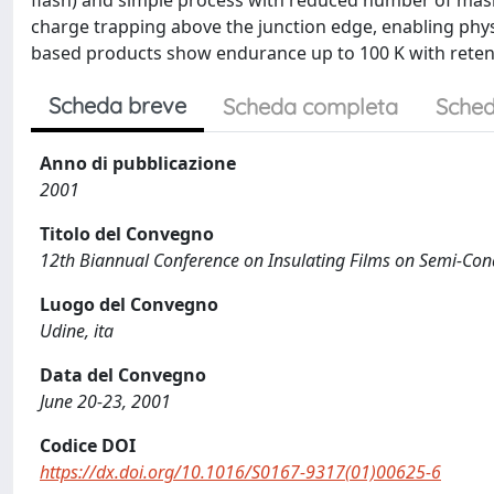
flash) and simple process with reduced number of mask
charge trapping above the junction edge, enabling ph
based products show endurance up to 100 K with retent
Scheda breve
Scheda completa
Sched
Anno di pubblicazione
2001
Titolo del Convegno
12th Biannual Conference on Insulating Films on Semi-Co
Luogo del Convegno
Udine, ita
Data del Convegno
June 20-23, 2001
Codice DOI
https://dx.doi.org/10.1016/S0167-9317(01)00625-6