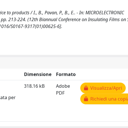
to products / I., B., Pavan, P., B., E.. - In: MICROELECTRONIC
pp. 213-224. (12th Biannual Conference on Insulating Films on 
0.1016/S0167-9317(01)00625-6].
Dimensione
Formato
318.16 kB
Adobe
Visualizza/Apri
PDF
tata per
Richiedi una copi