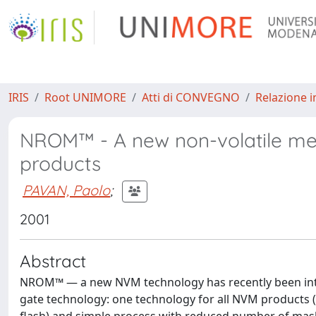
IRIS
Root UNIMORE
Atti di CONVEGNO
Relazione i
NROM™ - A new non-volatile me
products
PAVAN, Paolo
;
2001
Abstract
NROM™ — a new NVM technology has recently been intro
gate technology: one technology for all NVM products 