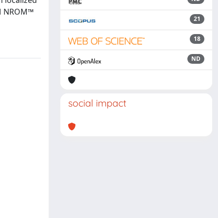
 localized
NVM NROM™
21
18
ND
social impact