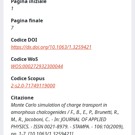
Pagina iniziale
1
Pagina finale
7
Codice DOI
https://dx.doi.org/10.1063/1.3259421
Codice WoS
WOS:000272932300044
Codice Scopus
2-s2.0-71749119000
Citazione
Monte Carlo simulation of charge transport in
amorphous chalcogenides / F., B., E., P., Brunetti, R.,
M., R., Jacoboni, C.. - In: JOURNAL OF APPLIED
PHYSICS. - ISSN 0021-8979. - STAMPA. - 106:10(2009),
pp. 1-7. [10.1063/1.3259421]