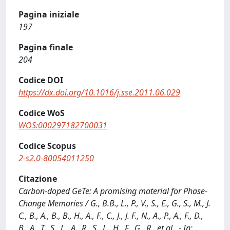
Pagina iniziale
197
Pagina finale
204
Codice DOI
https://dx.doi.org/10.1016/j.sse.2011.06.029
Codice WoS
WOS:000297182700031
Codice Scopus
2-s2.0-80054011250
Citazione
Carbon-doped GeTe: A promising material for Phase-
Change Memories / G., B.B., L., P., V., S., E., G., S., M., J.
C., B., A., B., B., H., A., F., C., J., J. F., N., A., P., A., F., D.,
B., A., T., S., L., A., R., S., L., H., F., G., R., et al.. - In: