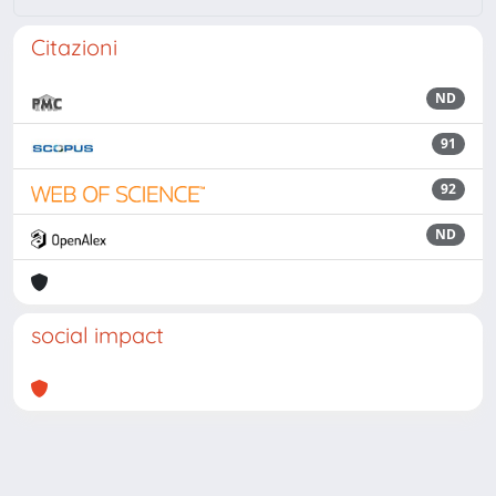
Citazioni
ND
91
92
ND
social impact