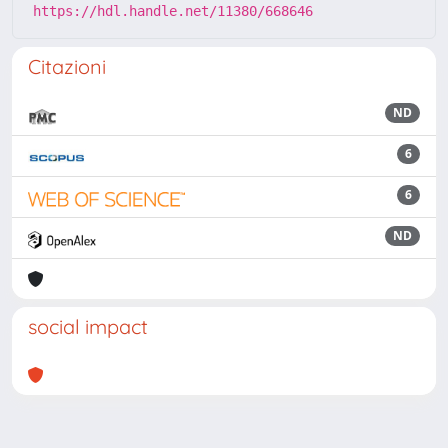
https://hdl.handle.net/11380/668646
Citazioni
ND
6
6
ND
social impact