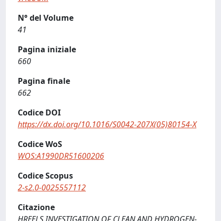
N° del Volume
41
Pagina iniziale
660
Pagina finale
662
Codice DOI
https://dx.doi.org/10.1016/S0042-207X(05)80154-X
Codice WoS
WOS:A1990DR51600206
Codice Scopus
2-s2.0-0025557112
Citazione
HREELS INVESTIGATION OF CLEAN AND HYDROGEN-