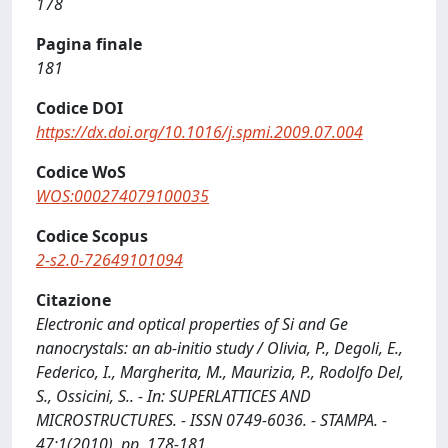
178
Pagina finale
181
Codice DOI
https://dx.doi.org/10.1016/j.spmi.2009.07.004
Codice WoS
WOS:000274079100035
Codice Scopus
2-s2.0-72649101094
Citazione
Electronic and optical properties of Si and Ge
nanocrystals: an ab-initio study / Olivia, P., Degoli, E.,
Federico, I., Margherita, M., Maurizia, P., Rodolfo Del,
S., Ossicini, S.. - In: SUPERLATTICES AND
MICROSTRUCTURES. - ISSN 0749-6036. - STAMPA. -
47:1(2010), pp. 178-181.