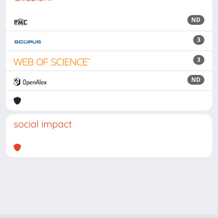
ND
3
3
ND
social impact