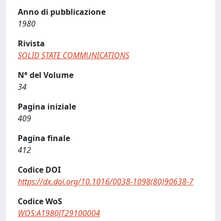
Anno di pubblicazione
1980
Rivista
SOLID STATE COMMUNICATIONS
N° del Volume
34
Pagina iniziale
409
Pagina finale
412
Codice DOI
https://dx.doi.org/10.1016/0038-1098(80)90638-7
Codice WoS
WOS:A1980JT29100004