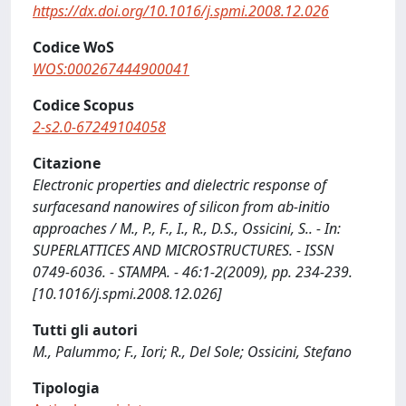
https://dx.doi.org/10.1016/j.spmi.2008.12.026
Codice WoS
WOS:000267444900041
Codice Scopus
2-s2.0-67249104058
Citazione
Electronic properties and dielectric response of
surfacesand nanowires of silicon from ab-initio
approaches / M., P., F., I., R., D.S., Ossicini, S.. - In:
SUPERLATTICES AND MICROSTRUCTURES. - ISSN
0749-6036. - STAMPA. - 46:1-2(2009), pp. 234-239.
[10.1016/j.spmi.2008.12.026]
Tutti gli autori
M., Palummo; F., Iori; R., Del Sole; Ossicini, Stefano
Tipologia