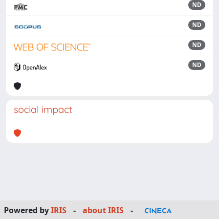
ND
ND
ND
ND
social impact
Powered by
IRIS
-
about IRIS
-