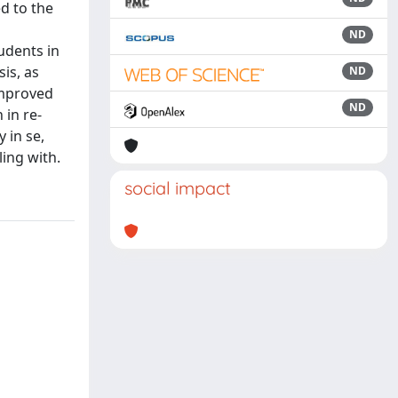
ed to the
ND
udents in
is, as
ND
improved
ND
 in re-
 in se,
ing with.
social impact