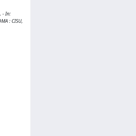
 - In:
ROMA : CISU,