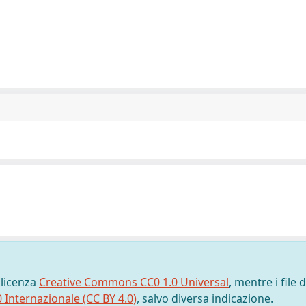
 licenza
Creative Commons CC0 1.0 Universal
, mentre i file d
0 Internazionale (CC BY 4.0)
, salvo diversa indicazione.