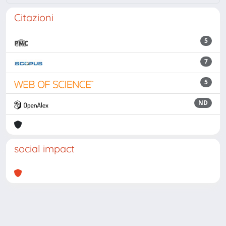
Citazioni
5
7
5
ND
social impact