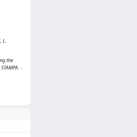
, L.
ing the
 - STAMPA. -