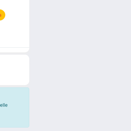
a
elle