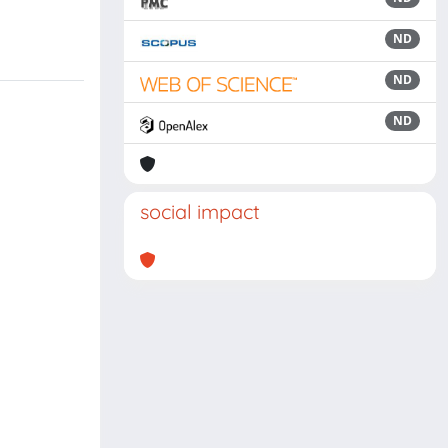
ND
ND
ND
social impact