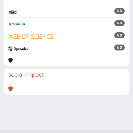
ND
ND
ND
ND
social impact