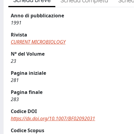
Scheda completa
Sched
Anno di pubblicazione
1991
Rivista
CURRENT MICROBIOLOGY
N° del Volume
23
Pagina iniziale
281
Pagina finale
283
Codice DOI
https://dx.doi.org/10.1007/BF02092031
Codice Scopus