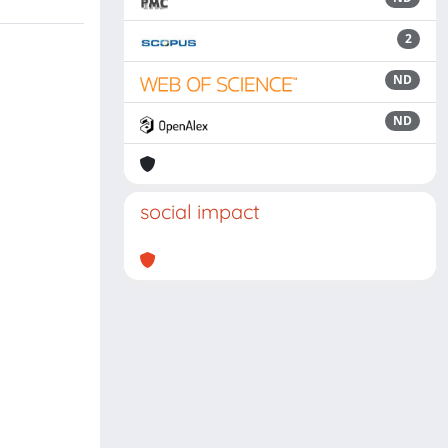
2
ND
ND
social impact