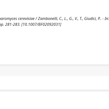
myces cerevisiae / Zambonelli, C., L., G., V., T., Giudici, P.. - 
 pp. 281-283. [10.1007/BF02092031]