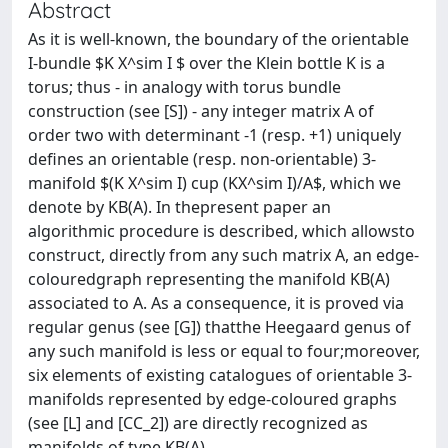
Abstract
As it is well-known, the boundary of the orientable
I-bundle $K X^sim I $ over the Klein bottle K is a
torus; thus - in analogy with torus bundle
construction (see [S]) - any integer matrix A of
order two with determinant -1 (resp. +1) uniquely
defines an orientable (resp. non-orientable) 3-
manifold $(K X^sim I) cup (KX^sim I)/A$, which we
denote by KB(A). In thepresent paper an
algorithmic procedure is described, which allowsto
construct, directly from any such matrix A, an edge-
colouredgraph representing the manifold KB(A)
associated to A. As a consequence, it is proved via
regular genus (see [G]) thatthe Heegaard genus of
any such manifold is less or equal to four;moreover,
six elements of existing catalogues of orientable 3-
manifolds represented by edge-coloured graphs
(see [L] and [CC_2]) are directly recognized as
manifolds of type KB(A).