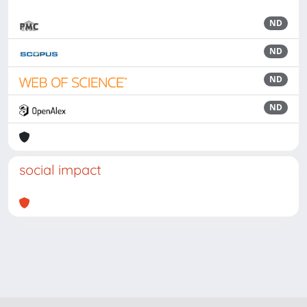
ND
ND
ND
ND
social impact