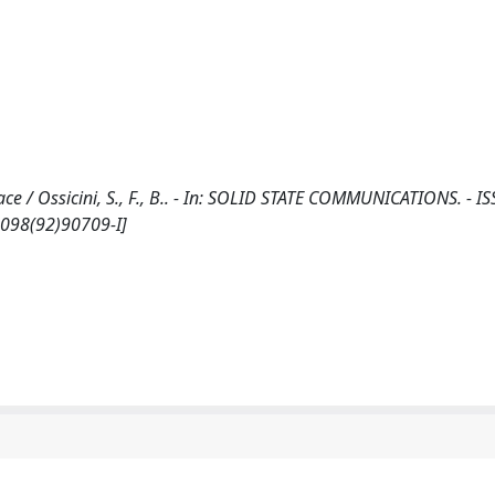
face / Ossicini, S., F., B.. - In: SOLID STATE COMMUNICATIONS. - I
1098(92)90709-I]