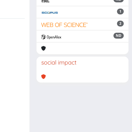
1
2
ND
social impact