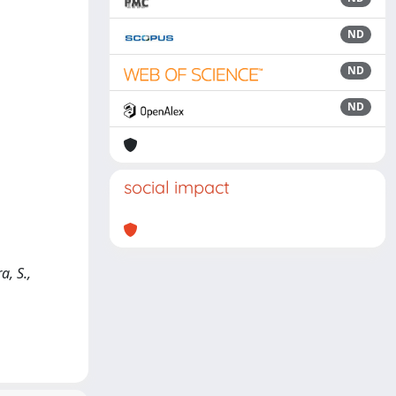
ND
ND
ND
social impact
a, S.,