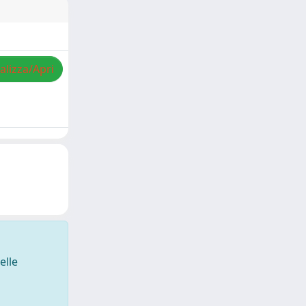
alizza/Apri
elle