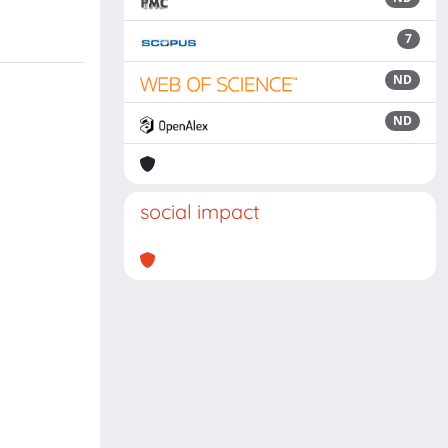
7
ND
ND
social impact