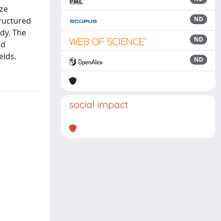
yze
ND
tructured
udy. The
ND
nd
elds.
ND
social impact