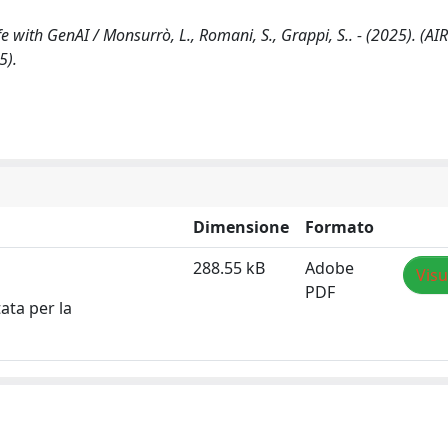
with GenAI / Monsurrò, L., Romani, S., Grappi, S.. - (2025). (AI
5).
Dimensione
Formato
288.55 kB
Adobe
Visu
PDF
ata per la