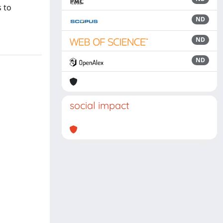
s to
ND
ND
ND
social impact