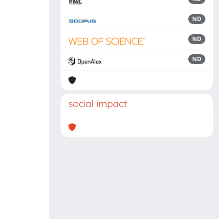
ND
ND
ND
social impact