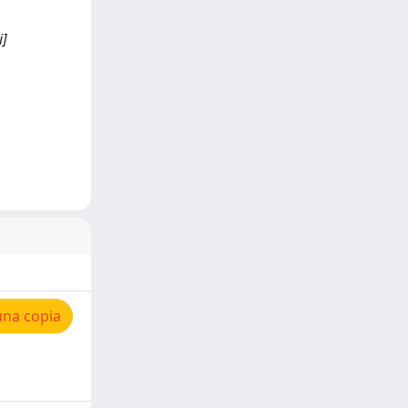
i]
una copia