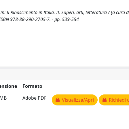
In: Il Rinascimento in Italia. II. Saperi, arti, letteratura / [a cura d
- ISBN 978-88-290-2705-7. - pp. 539-554
ensione
Formato
 MB
Adobe PDF
Visualizza/Apri
Richiedi 