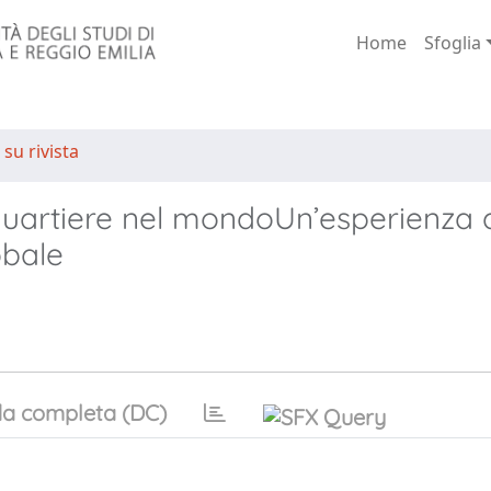
Home
Sfoglia
 su rivista
l quartiere nel mondoUn’esperienza 
obale
a completa (DC)