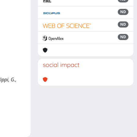
ND
ND
ND
social impact
ppi, G.,