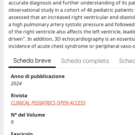
accurate diagnosis and further understanding of its pa
observational study in a cohort of 46 pediatric patients
assessed that an increased right ventricular end-diastol
a high pulmonary artery systolic pressure and followed
of the right ventricle also affects the left ventricle, lea
driven". In addition, 3D echocardiography is an essentia
incidence of acute chest syndrome or peripheral vaso-o
Scheda breve
Scheda completa
Sched
Anno di pubblicazione
2024
Rivista
CLINICAL PEDIATRICS OPEN ACCESS
N° del Volume
9
Fascicolo