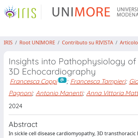
IRIS
Root UNIMORE
Contributo su RIVISTA
Articolo
Insights into Pathophysiology o
3D Echocardiography
Francesca Coppi
;
Francesca Tampieri
;
Gio
Pagnoni
;
Antonio Manenti
;
Anna Vittoria Matti
2024
Abstract
In sickle cell disease cardiomyopathy, 3D transthoracic