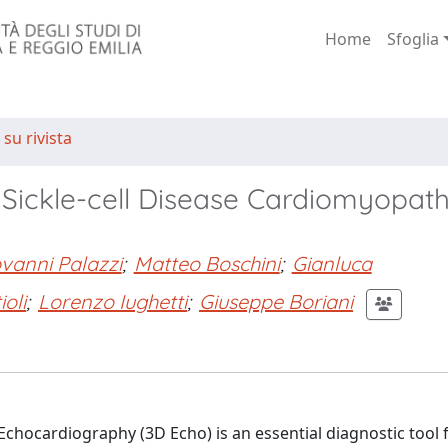
Home
Sfoglia
 su rivista
f Sickle-cell Disease Cardiomyopat
vanni Palazzi
;
Matteo Boschini
;
Gianluca
oli
;
Lorenzo Iughetti
;
Giuseppe Boriani
 Echocardiography (3D Echo) is an essential diagnostic tool 