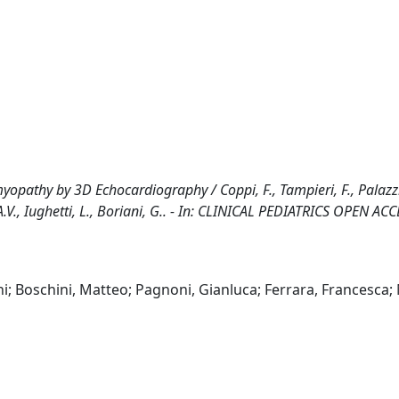
yopathy by 3D Echocardiography / Coppi, F., Tampieri, F., Palazzi
 A.V., Iughetti, L., Boriani, G.. - In: CLINICAL PEDIATRICS OPEN ACC
ni; Boschini, Matteo; Pagnoni, Gianluca; Ferrara, Francesca;