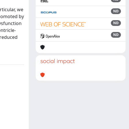
ticular, we
ND
 promoted by
ysfunction
ND
ntricle-
ND
e reduced
social impact