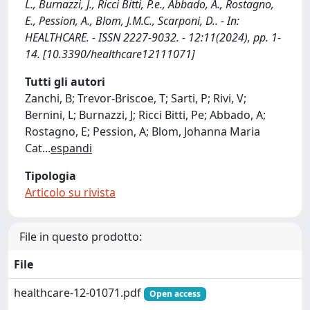
L., Burnazzi, J., Ricci Bitti, P.e., Abbado, A., Rostagno,
E., Pession, A., Blom, J.M.C., Scarponi, D.. - In:
HEALTHCARE. - ISSN 2227-9032. - 12:11(2024), pp. 1-
14. [10.3390/healthcare12111071]
Tutti gli autori
Zanchi, B; Trevor-Briscoe, T; Sarti, P; Rivi, V;
Bernini, L; Burnazzi, J; Ricci Bitti, Pe; Abbado, A;
Rostagno, E; Pession, A; Blom, Johanna Maria
Cat
...
espandi
Tipologia
Articolo su rivista
File in questo prodotto:
File
healthcare-12-01071.pdf
Open access