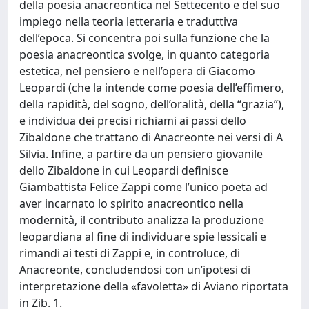
della poesia anacreontica nel Settecento e del suo
impiego nella teoria letteraria e traduttiva
dell’epoca. Si concentra poi sulla funzione che la
poesia anacreontica svolge, in quanto categoria
estetica, nel pensiero e nell’opera di Giacomo
Leopardi (che la intende come poesia dell’effimero,
della rapidità, del sogno, dell’oralità, della “grazia”),
e individua dei precisi richiami ai passi dello
Zibaldone che trattano di Anacreonte nei versi di A
Silvia. Infine, a partire da un pensiero giovanile
dello Zibaldone in cui Leopardi definisce
Giambattista Felice Zappi come l’unico poeta ad
aver incarnato lo spirito anacreontico nella
modernità, il contributo analizza la produzione
leopardiana al fine di individuare spie lessicali e
rimandi ai testi di Zappi e, in controluce, di
Anacreonte, concludendosi con un’ipotesi di
interpretazione della «favoletta» di Aviano riportata
in Zib. 1.