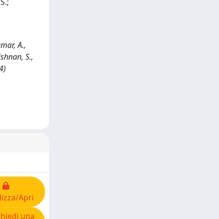
S.;
mar, A.,
shnan, S.,
4)
lizza/Apri
hiedi una