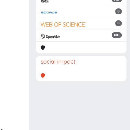
0
0
ND
social impact