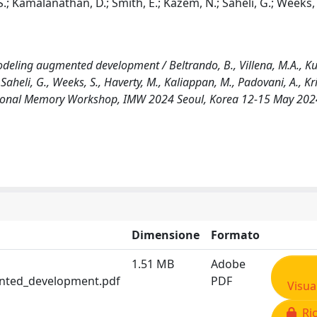
.; Kamalanathan, D.; Smith, E.; Kazem, N.; Saheli, G.; Weeks, 
modeling augmented development / Beltrando, B., Villena, M.A., Ku
heli, G., Weeks, S., Haverty, M., Kaliappan, M., Padovani, A., Kri
ternational Memory Workshop, IMW 2024 Seoul, Korea 12-15 May 202
Dimensione
Formato
1.51 MB
Adobe
ented_development.pdf
PDF
Visua
Ric