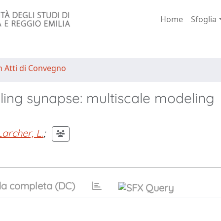
Home
Sfoglia
n Atti di Convegno
neling synapse: multiscale modeling
Larcher, L.
;
a completa (DC)