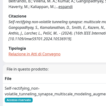
Beltrando, B.; Villena, M. A.; Kumar, A.; Gangopadhyay, S
Haverty, M.; Kaliappan, M.;
...
espandi
Citazione
Self-rectifying non-volatile tunneling synapse: multiscale 
Gangopadhyay, S., Kamalanathan, D., Smith, E., Kazem, N., Sa
Anthis, J., Larcher, L., Pešić, M.. - (2024). (16th IEEE In
[10.1109/imw59701.2024.10536919].
Tipologia
Relazione in Atti di Convegno
File in questo prodotto:
File
Self-rectifying_non-
volatile_tunneling_synapse_multiscale_modeling_augm
Accesso riservato