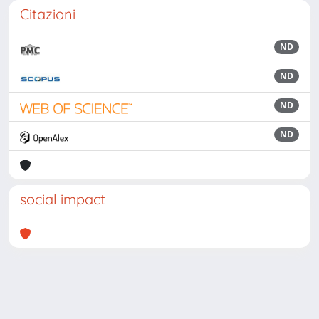
Citazioni
ND
ND
ND
ND
social impact