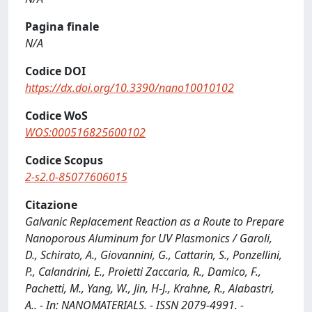
Pagina finale
N/A
Codice DOI
https://dx.doi.org/10.3390/nano10010102
Codice WoS
WOS:000516825600102
Codice Scopus
2-s2.0-85077606015
Citazione
Galvanic Replacement Reaction as a Route to Prepare
Nanoporous Aluminum for UV Plasmonics / Garoli,
D., Schirato, A., Giovannini, G., Cattarin, S., Ponzellini,
P., Calandrini, E., Proietti Zaccaria, R., Damico, F.,
Pachetti, M., Yang, W., Jin, H-J., Krahne, R., Alabastri,
A.. - In: NANOMATERIALS. - ISSN 2079-4991. -