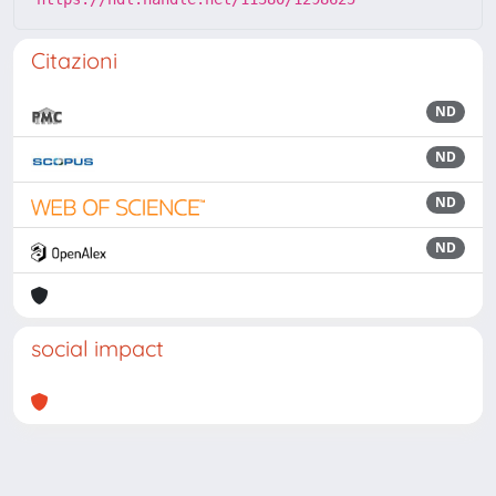
Citazioni
ND
ND
ND
ND
social impact