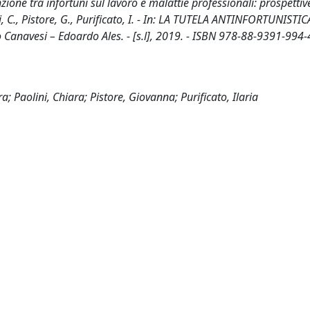
zione tra infortuni sul lavoro e malattie professionali: prospettiv
i, C., Pistore, G., Purificato, I. - In: LA TUTELA ANTINFORTUNISTI
 Canavesi – Edoardo Ales. - [s.l], 2019. - ISBN 978-88-9391-994-4
; Paolini, Chiara; Pistore, Giovanna; Purificato, Ilaria