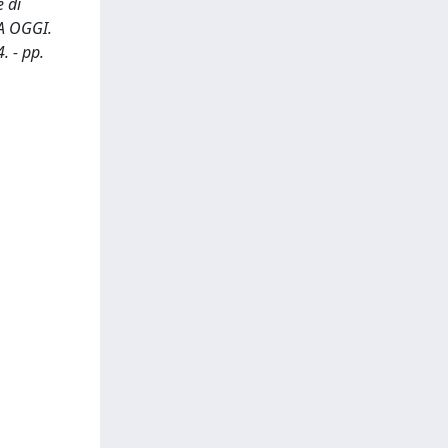
e di
CA OGGI.
. - pp.