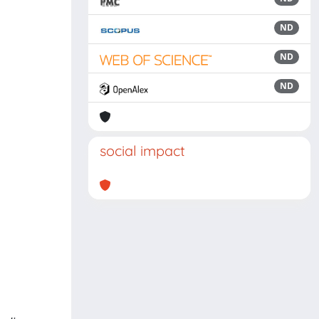
ND
ND
ND
social impact