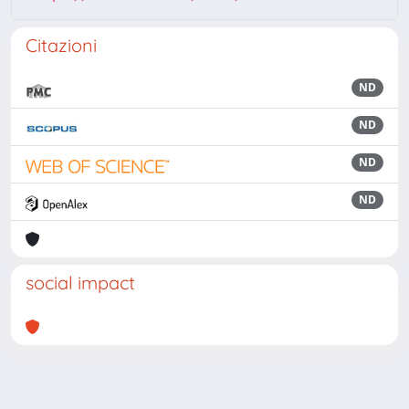
Citazioni
ND
ND
ND
ND
social impact