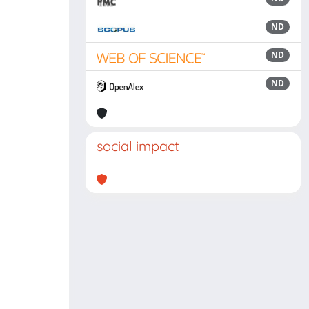
ND
ND
ND
social impact