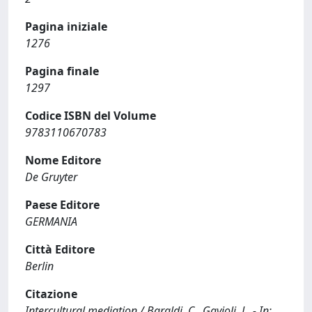
Pagina iniziale
1276
Pagina finale
1297
Codice ISBN del Volume
9783110670783
Nome Editore
De Gruyter
Paese Editore
GERMANIA
Città Editore
Berlin
Citazione
Intercultural mediation / Baraldi, C., Gavioli, L. - In: