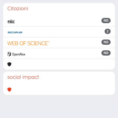
Citazioni
ND
2
ND
ND
social impact