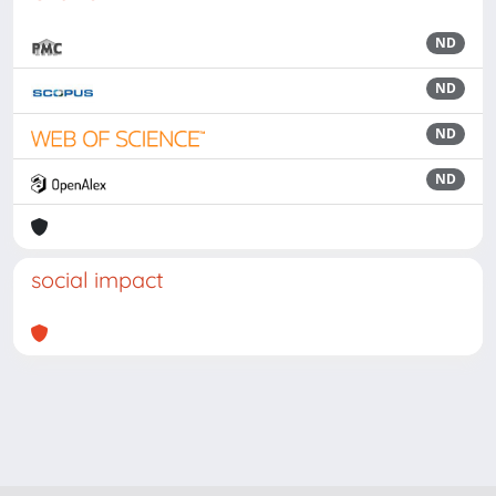
ND
ND
ND
ND
social impact