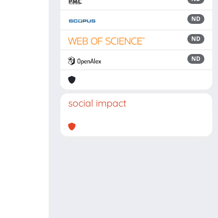
ND
ND
ND
social impact