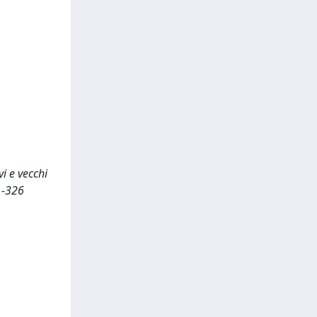
vi e vecchi
11-326