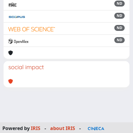
ND
ND
ND
ND
social impact
Powered by
IRIS
-
about IRIS
-