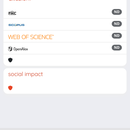
ND
ND
ND
ND
social impact