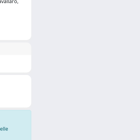
avallaro,
elle