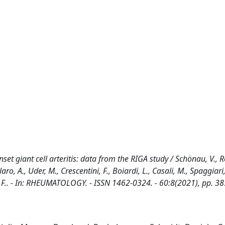
t giant cell arteritis: data from the RIGA study / Schönau, V., Ro
aro, A., Uder, M., Crescentini, F., Boiardi, L., Casali, M., Spaggiari, 
tore, F.. - In: RHEUMATOLOGY. - ISSN 1462-0324. - 60:8(2021), pp. 