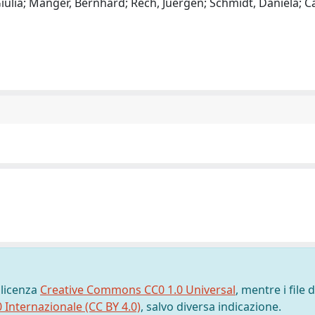
Giulia; Manger, Bernhard; Rech, Juergen; Schmidt, Daniela; C
 licenza
Creative Commons CC0 1.0 Universal
, mentre i file d
0 Internazionale (CC BY 4.0)
, salvo diversa indicazione.