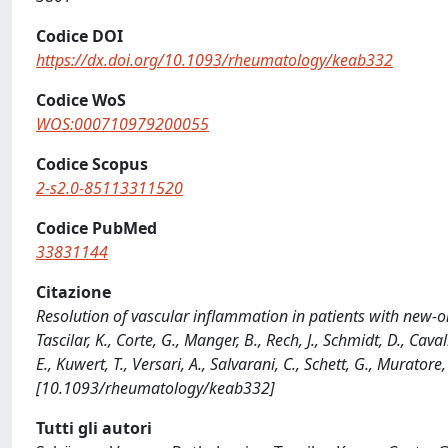
Codice DOI
https://dx.doi.org/10.1093/rheumatology/keab332
Codice WoS
WOS:000710979200055
Codice Scopus
2-s2.0-85113311520
Codice PubMed
33831144
Citazione
Resolution of vascular inflammation in patients with new-onse
Tascilar, K., Corte, G., Manger, B., Rech, J., Schmidt, D., Cavall
E., Kuwert, T., Versari, A., Salvarani, C., Schett, G., Mura
[10.1093/rheumatology/keab332]
Tutti gli autori