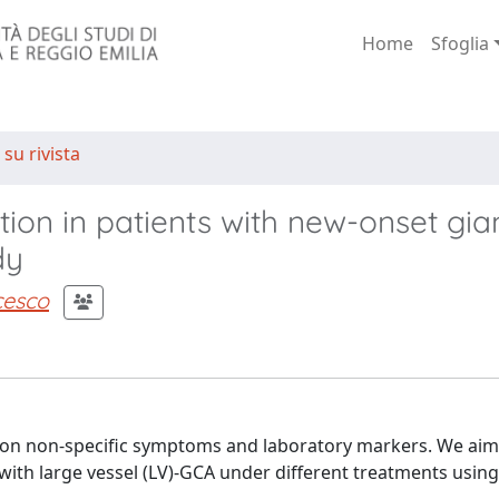
Home
Sfoglia
 su rivista
ion in patients with new-onset gian
dy
cesco
ed on non-specific symptoms and laboratory markers. We aim
 with large vessel (LV)-GCA under different treatments usin