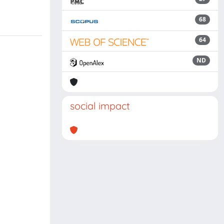
68
64
ND
social impact