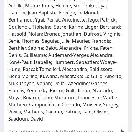
Achille; Munoz Pons, Helene; Smitienko, Ilya;
Gaultier, Jean Baptiste; Edwige, Le Mouel;
Benhamou, Ygal; Perlat, Antoinette; Jego, Patrick;
Goulenok, Tiphaine; Sacre, Karim; Lioger, Bertrand;
Hassold, Nolan; Broner, Jonathan; Dufrost, Virginie;
Sené, Thomas; Seguier, Julie; Maurier, Francois;
Berthier, Sabine; Belot, Alexandre; Frikha, Faten;
Denis, Guillaume; Audemard-Verger, Alexandra;
Koné-Paut, Isabelle; Humbert, Sebastien; Woaye-
Hune, Pascal; Tomelleri, Alessandro; Baldissera,
Elena Marina; Kuwana, Masataka; Lo Gullo, Alberto;
Mukuchyan, Vahan; Dellal, Azeddine; Gaches,
Francis; Zeminsky, Pierre; Galli, Elena; Alvarado,
Moya; Boiardi, Luigi; Muratore, Francesco; Vautier,
Mathieu; Campochiaro, Corrado; Moiseev, Sergey;
Vieira, Matheus; Cacoub, Patrice; Fain, Olivier;
Saadoun, David
Prevalence and distribution of vascular