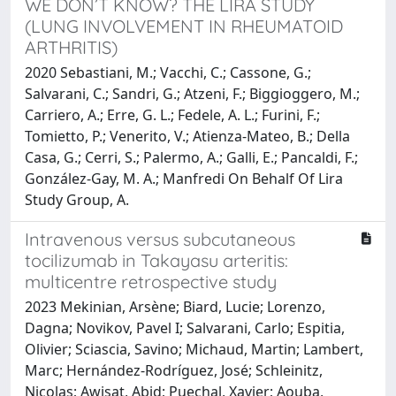
WE DON’T KNOW? THE LIRA STUDY
(LUNG INVOLVEMENT IN RHEUMATOID
ARTHRITIS)
2020 Sebastiani, M.; Vacchi, C.; Cassone, G.;
Salvarani, C.; Sandri, G.; Atzeni, F.; Biggioggero, M.;
Carriero, A.; Erre, G. L.; Fedele, A. L.; Furini, F.;
Tomietto, P.; Venerito, V.; Atienza-Mateo, B.; Della
Casa, G.; Cerri, S.; Palermo, A.; Galli, E.; Pancaldi, F.;
González-Gay, M. A.; Manfredi On Behalf Of Lira
Study Group, A.
Intravenous versus subcutaneous
tocilizumab in Takayasu arteritis:
multicentre retrospective study
2023 Mekinian, Arsène; Biard, Lucie; Lorenzo,
Dagna; Novikov, Pavel I; Salvarani, Carlo; Espitia,
Olivier; Sciascia, Savino; Michaud, Martin; Lambert,
Marc; Hernández-Rodríguez, José; Schleinitz,
Nicolas; Awisat, Abid; Puechal, Xavier; Aouba,