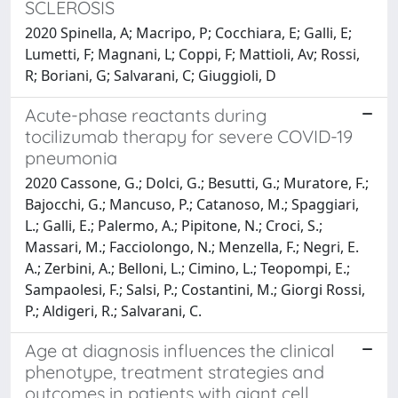
SCLEROSIS
2020 Spinella, A; Macripo, P; Cocchiara, E; Galli, E;
Lumetti, F; Magnani, L; Coppi, F; Mattioli, Av; Rossi,
R; Boriani, G; Salvarani, C; Giuggioli, D
Acute-phase reactants during
tocilizumab therapy for severe COVID-19
pneumonia
2020 Cassone, G.; Dolci, G.; Besutti, G.; Muratore, F.;
Bajocchi, G.; Mancuso, P.; Catanoso, M.; Spaggiari,
L.; Galli, E.; Palermo, A.; Pipitone, N.; Croci, S.;
Massari, M.; Facciolongo, N.; Menzella, F.; Negri, E.
A.; Zerbini, A.; Belloni, L.; Cimino, L.; Teopompi, E.;
Sampaolesi, F.; Salsi, P.; Costantini, M.; Giorgi Rossi,
P.; Aldigeri, R.; Salvarani, C.
Age at diagnosis influences the clinical
phenotype, treatment strategies and
outcomes in patients with giant cell