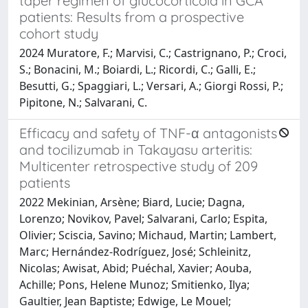
taper regimen of glucocorticoid in GCA
patients: Results from a prospective
cohort study
2024 Muratore, F.; Marvisi, C.; Castrignano, P.; Croci,
S.; Bonacini, M.; Boiardi, L.; Ricordi, C.; Galli, E.;
Besutti, G.; Spaggiari, L.; Versari, A.; Giorgi Rossi, P.;
Pipitone, N.; Salvarani, C.
Efficacy and safety of TNF-α antagonists
and tocilizumab in Takayasu arteritis:
Multicenter retrospective study of 209
patients
2022 Mekinian, Arsène; Biard, Lucie; Dagna,
Lorenzo; Novikov, Pavel; Salvarani, Carlo; Espita,
Olivier; Sciscia, Savino; Michaud, Martin; Lambert,
Marc; Hernández-Rodríguez, José; Schleinitz,
Nicolas; Awisat, Abid; Puéchal, Xavier; Aouba,
Achille; Pons, Helene Munoz; Smitienko, Ilya;
Gaultier, Jean Baptiste; Edwige, Le Mouel;