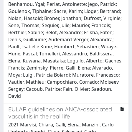
Benhamou, Ygal; Perlat, Antoinette; Jego, Patrick;
Goulenok, Tiphaine; Sacre, Karim; Lioger, Bertrand;
Nolan, Hassold; Broner, Jonathan; Dufrost, Virginie;
Sene, Thomas; Seguier, Julie; Maurier, Francois;
Berthier, Sabine; Belot, Alexandre; Frikha, Faten;
Denis, Guillaume; Audemard-Verger, Alexandra;
Pault, Isabelle Kone; Humbert, Sebastien; Woaye-
Hune, Pascal; Tomelleri, Alessandro; Baldissera,
Elena; Kuwana, Masataka; Logullo, Alberto; Gaches,
Francis; Zeminsky, Pierre; Galli, Elena; Alvarado,
Moya; Luigi, Patricia Boiardi; Muratore, Francesco;
Vautier, Mathieu; Campochiaro, Corrado; Moiseev,
Sergey; Cacoub, Patrice; Fain, Olivier; Saadoun,
David
EULAR guidelines on ANCA-associated
vasculitis in the real life
2021 Marvisi, Chiara; Galli, Elena; Manzini, Carlo
Umberto; Sandri, Gilda; Salvarani, Carlo