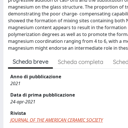
progressive addition of cati- ons and the substitution
magnesium on the glass structure. The proportion of tr
demonstrating the poor charge- compensating capabili
showed the formation of mixing sites containing both 
magnesium content appears to result in the formation o
polymerization degrees as well as to promote the formati
magnesium coordination ranging from 4 to 6, with a mea
magnesium might endorse an intermediate role in thes
Scheda breve
Scheda completa
Sched
Anno di pubblicazione
2021
Data di prima pubblicazione
24-apr-2021
Rivista
JOURNAL OF THE AMERICAN CERAMIC SOCIETY