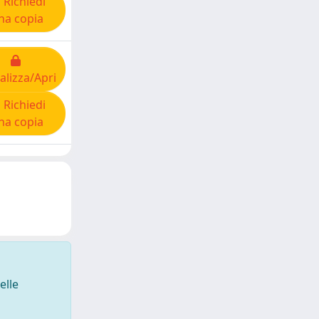
Richiedi
na copia
alizza/Apri
Richiedi
na copia
elle