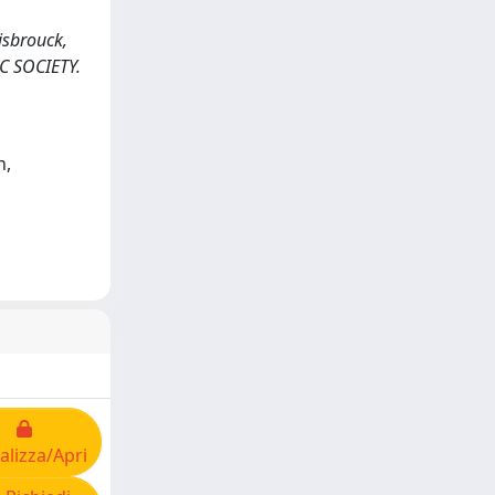
isbrouck,
IC SOCIETY.
n,
alizza/Apri