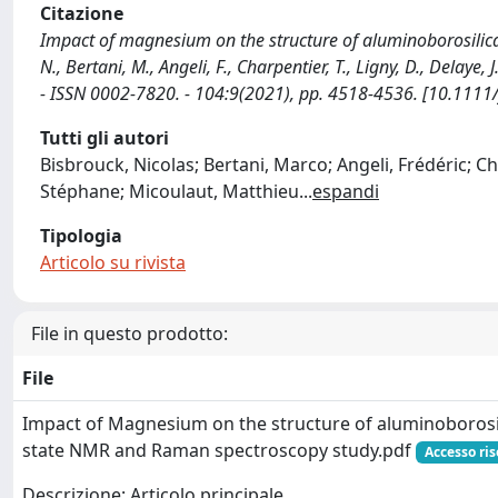
Citazione
Impact of magnesium on the structure of aluminoborosilica
N., Bertani, M., Angeli, F., Charpentier, T., Ligny, D., Dela
- ISSN 0002-7820. - 104:9(2021), pp. 4518-4536. [10.1111
Tutti gli autori
Bisbrouck, Nicolas; Bertani, Marco; Angeli, Frédéric; C
Stéphane; Micoulaut, Matthieu
...
espandi
Tipologia
Articolo su rivista
File in questo prodotto:
File
Impact of Magnesium on the structure of aluminoborosil
state NMR and Raman spectroscopy study.pdf
Accesso ris
Descrizione: Articolo principale