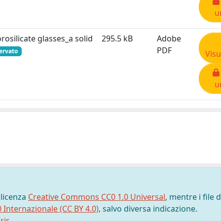
u
osilicate glasses_a solid
295.5 kB
Adobe
PDF
ervato
Visu
u
 licenza
Creative Commons CC0 1.0 Universal
, mentre i file d
0 Internazionale (CC BY 4.0)
, salvo diversa indicazione.
ris