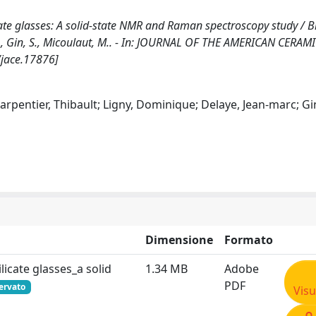
te glasses: A solid‐state NMR and Raman spectroscopy study / B
ye, J., Gin, S., Micoulaut, M.. - In: JOURNAL OF THE AMERICAN CERAM
/jace.17876]
harpentier, Thibault; Ligny, Dominique; Delaye, Jean‐marc; Gi
Dimensione
Formato
icate glasses_a solid
1.34 MB
Adobe
PDF
ervato
Visu