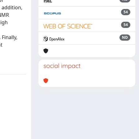
of
 addition,
54
 NMR
high
54
Finally,
ND
at
social impact