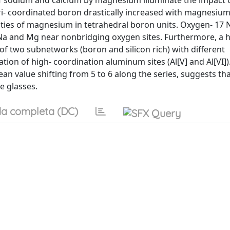
 of sodium and calcium by magnesium illuminate the impact 
i- coordinated boron drastically increased with magnesium
ties of magnesium in tetrahedral boron units. Oxygen- 17
Na and Mg near nonbridging oxygen sites. Furthermore, a 
f two subnetworks (boron and silicon rich) with different
on of high- coordination aluminum sites (Al[V] and Al[VI]). 
n value shifting from 5 to 6 along the series, suggests th
e glasses.
a completa (DC)