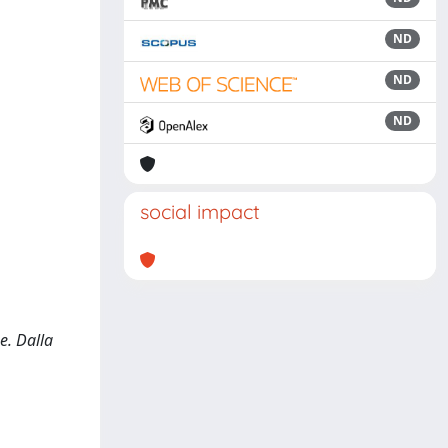
ND
ND
ND
social impact
e. Dalla