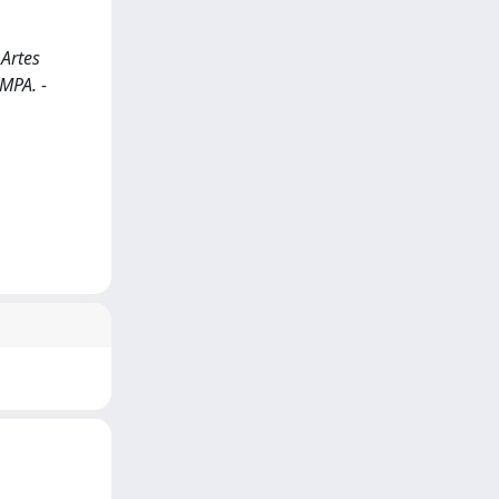
 Artes
AMPA. -