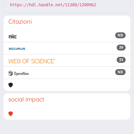
https://hdl.handle.net/11380/1200962
Citazioni
ND
39
33
ND
social impact