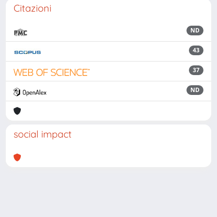
Citazioni
ND
43
37
ND
social impact