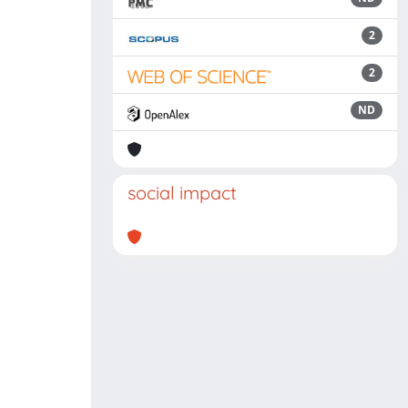
2
2
ND
social impact