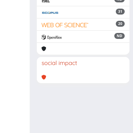
31
20
ND
social impact