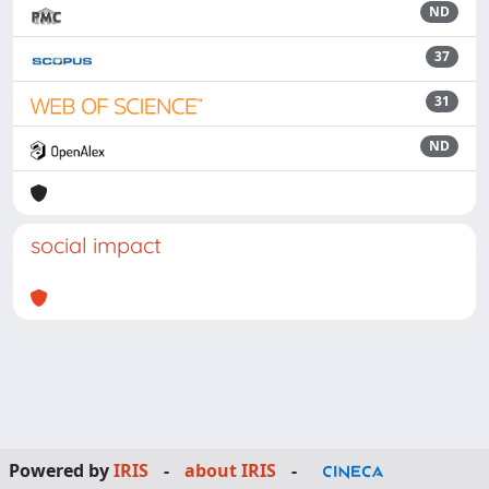
ND
37
31
ND
social impact
Powered by
IRIS
-
about IRIS
-