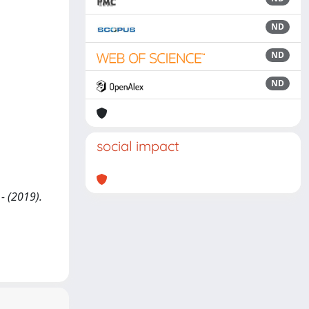
ND
ND
ND
social impact
 - (2019).