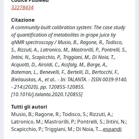
Codice PubMed
32278434
Citazione
A community-built calibration system: The case study
of quantification of metabolites in grape juice by
qNMR spectroscopy / Musio, B., Ragone, R., Todisco,
S., Rizzuti, A., Latronico, M., Mastrorilli, P., Pontrelli, S.,
Intini, N., Scapicchio, P., Triggiani, M., Di Noia, T.,
Acquotti, D., Airoldi, C., Assfalg, M., Barge, A.,
Bateman, L., Benevelli, F., Bertelli, D., Bertocchi, F.,
Bieliauskas, A., et al.. - In: TALANTA. - ISSN 0039-9140.
- 214:(2020), pp. 120855-120855.
[10.1016/j.talanta.2020.120855]
Tutti gli autori
Musio, B.; Ragone, R.; Todisco, S.; Rizzuti, A.;
Latronico, M.; Mastrorilli, P.; Pontrelli, S.; Intini, N.;
Scapicchio, P.; Triggiani, M.; Di Noia, T.
...
espandi