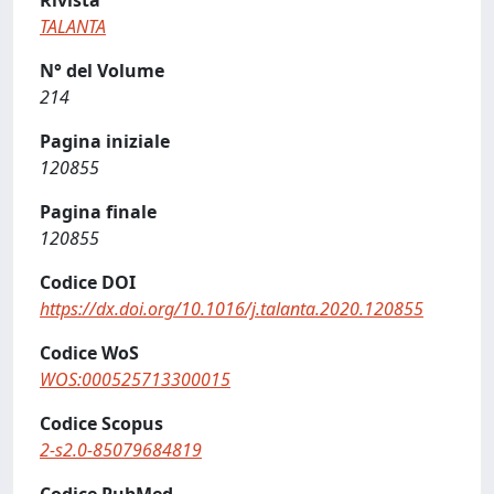
Rivista
TALANTA
N° del Volume
214
Pagina iniziale
120855
Pagina finale
120855
Codice DOI
https://dx.doi.org/10.1016/j.talanta.2020.120855
Codice WoS
WOS:000525713300015
Codice Scopus
2-s2.0-85079684819